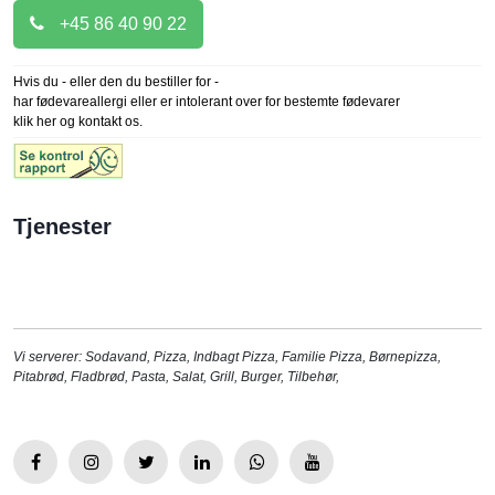
+45 86 40 90 22
Hvis du - eller den du bestiller for -
har fødevareallergi eller er intolerant over for bestemte fødevarer
klik her og kontakt os.
Tjenester
Vi serverer:
Sodavand
,
Pizza
,
Indbagt Pizza
,
Familie Pizza
,
Børnepizza
,
Pitabrød
,
Fladbrød
,
Pasta
,
Salat
,
Grill
,
Burger
,
Tilbehør
,